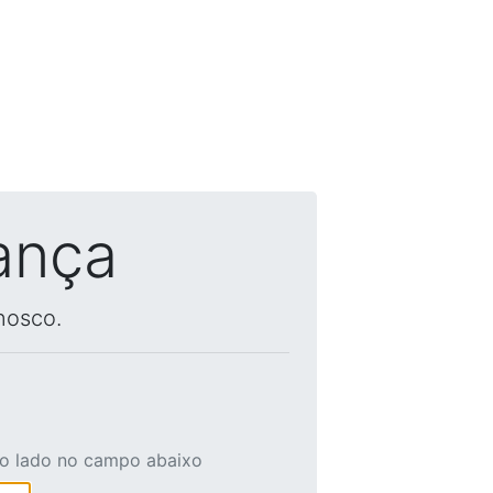
ança
nosco.
ao lado no campo abaixo