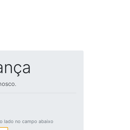
ança
nosco.
ao lado no campo abaixo