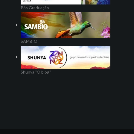
Pós Graduação
SAMBIO
Shunya "O blog"