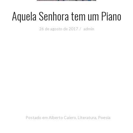
Aquela Senhora tem um Piano
26 de agosto de 2017
admin
Postado em
Alberto Caiero
,
Literatura
,
Poesia