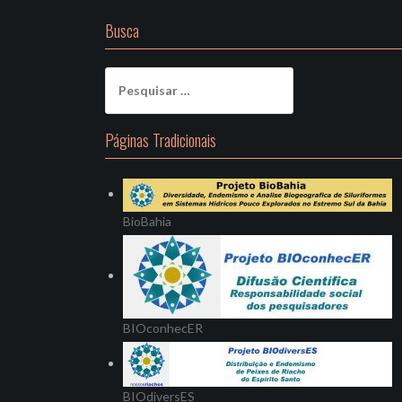
Busca
Pesquisar
por:
Páginas Tradicionais
BioBahia
BIOconhecER
BIOdiversES