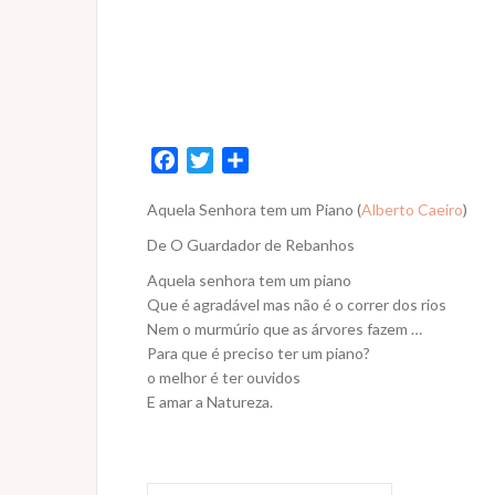
F
T
S
a
w
h
Aquela Senhora tem um Piano (
Alberto Caeiro
)
c
i
a
e
t
r
De O Guardador de Rebanhos
b
t
e
Aquela senhora tem um piano
o
e
Que é agradável mas não é o correr dos rios
o
r
Nem o murmúrio que as árvores fazem …
k
Para que é preciso ter um piano?
o melhor é ter ouvidos
E amar a Natureza.