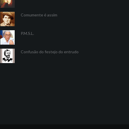
Comumente é assim
P.M.S.L.
Confusão do festejo do entrudo