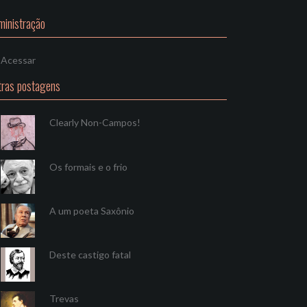
ministração
Acessar
tras postagens
Clearly Non-Campos!
Os formais e o frio
A um poeta Saxônio
Deste castigo fatal
Trevas