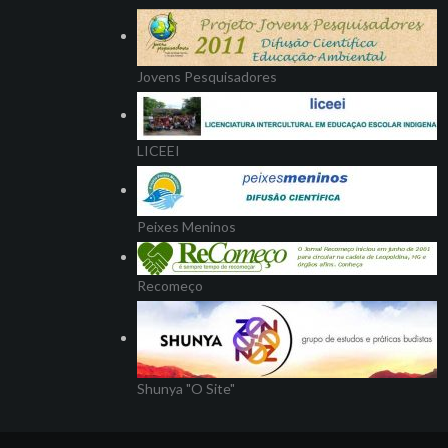
Jovens Pesquisadores
LICEEI
Peixes Meninos
Recomeço
Shunya "O Site"