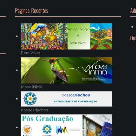
Páginas Recentes
Ad
Ou
Bem Viver
MoveINMA
nossosriachos