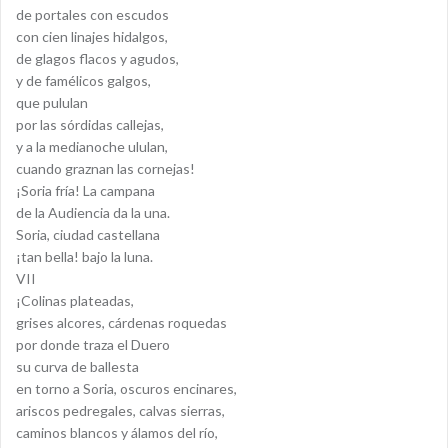
de portales con escudos
con cien linajes hidalgos,
de glagos flacos y agudos,
y de famélicos galgos,
que pululan
por las sórdidas callejas,
y a la medianoche ululan,
cuando graznan las cornejas!
¡Soria fría! La campana
de la Audiencia da la una.
Soria, ciudad castellana
¡tan bella! bajo la luna.
VII
¡Colinas plateadas,
grises alcores, cárdenas roquedas
por donde traza el Duero
su curva de ballesta
en torno a Soria, oscuros encinares,
ariscos pedregales, calvas sierras,
caminos blancos y álamos del río,