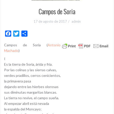
Campos de Soria
17 de agosto de 2017
admin
F
T
S
a
w
h
Campos de Soria (
Antonio
c
i
a
Machado
)
e
t
r
b
t
e
I
o
e
Es la tierra de Soria, árida y fría.
Por las colinas y las sierras calvas,
o
r
verdes pradillos, cerros cenicientos,
k
la primavera pasa
dejando entre las hierbes olorosas
sus diminutas margaritas blancas.
La tierra no revive, el campo sueña.
Al empezar abril está nevada
la espalda del Moncayo;