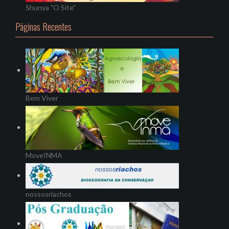
Shunya "O Site"
Páginas Recentes
Bem Viver
MoveINMA
nossosriachos