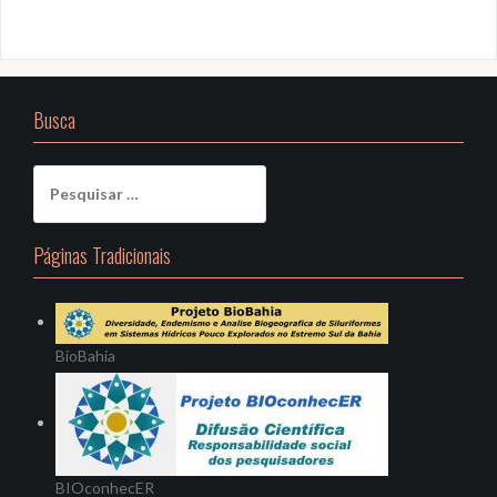
Busca
Pesquisar
por:
Páginas Tradicionais
BioBahia
BIOconhecER