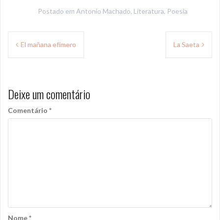
Postado em
Antonio Machado
,
Literatura
,
Poesia
Navegação
El mañana efímero
La Saeta
de
Post
Deixe um comentário
Comentário
*
Nome
*