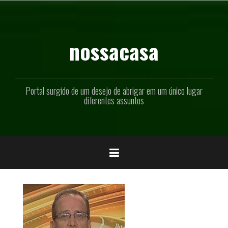
Pular
para
o
conteúdo
nossacasa
Portal surgido de um desejo de abrigar em um único lugar
diferentes assuntos