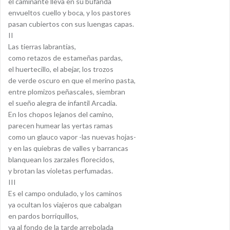
el caminante lleva en su bufanda
envueltos cuello y boca, y los pastores
pasan cubiertos con sus luengas capas.
II
Las tierras labrantías,
como retazos de estameñas pardas,
el huertecillo, el abejar, los trozos
de verde oscuro en que el merino pasta,
entre plomizos peñascales, siembran
el sueño alegra de infantil Arcadia.
En los chopos lejanos del camino,
parecen humear las yertas ramas
como un glauco vapor -las nuevas hojas-
y en las quiebras de valles y barrancas
blanquean los zarzales florecidos,
y brotan las violetas perfumadas.
III
Es el campo ondulado, y los caminos
ya ocultan los viajeros que cabalgan
en pardos borriquillos,
ya al fondo de la tarde arrebolada