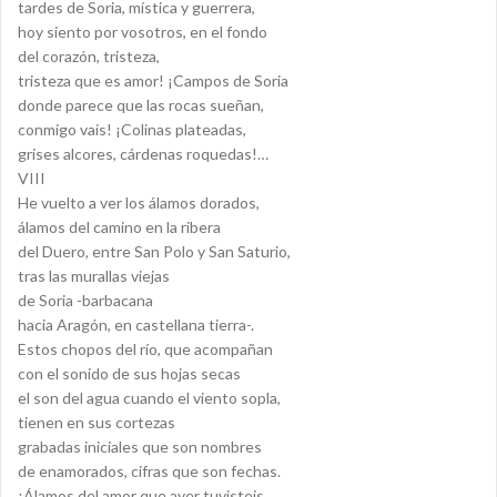
tardes de Soria, mística y guerrera,
hoy siento por vosotros, en el fondo
del corazón, tristeza,
tristeza que es amor! ¡Campos de Soria
donde parece que las rocas sueñan,
conmigo vais! ¡Colinas plateadas,
grises alcores, cárdenas roquedas!…
VIII
He vuelto a ver los álamos dorados,
álamos del camino en la ribera
del Duero, entre San Polo y San Saturio,
tras las murallas viejas
de Soria -barbacana
hacia Aragón, en castellana tierra-.
Estos chopos del río, que acompañan
con el sonido de sus hojas secas
el son del agua cuando el viento sopla,
tienen en sus cortezas
grabadas iniciales que son nombres
de enamorados, cifras que son fechas.
¡Álamos del amor que ayer tuvisteis