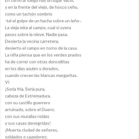
En torno al fuego hay un lugar vacío,
y en la frente del viejo, de hosco ceño,
como un tachón sombrío
-tal el golpe de un hacha sobre un leño-.
La vieja mira al campo, cual si oyera
pasos sobre la nieve. Nadie pasa.
Desierta la vecina carretera,
desierto el campo en torno de la casa.
La niña piensa que en los verdes prados
ha de correr con otras doncellitas
en los días azules y dorados,
cuando crecen las blancas margaritas.
VI
¡Soria fría, Soria pura,
cabeza de Extremadura,
con su castillo guerrero
arruinado, sobre el Duero;
con sus murallas roídas
y sus casas denegridas!
¡Muerta ciudad de señores,
soldados o cazadores;