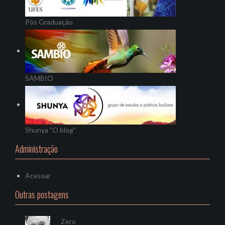
Pós Graduação
SAMBIO
Shunya "O blog"
Administração
Acessar
Outras postagens
Zero