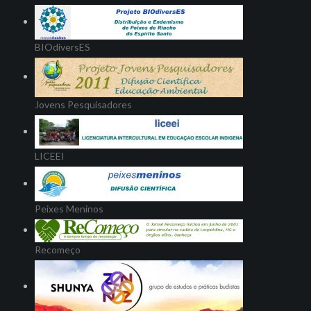
BIOdiversES
Jovens Pesquisadores
LICEEI
Peixes Meninos
Recomeço