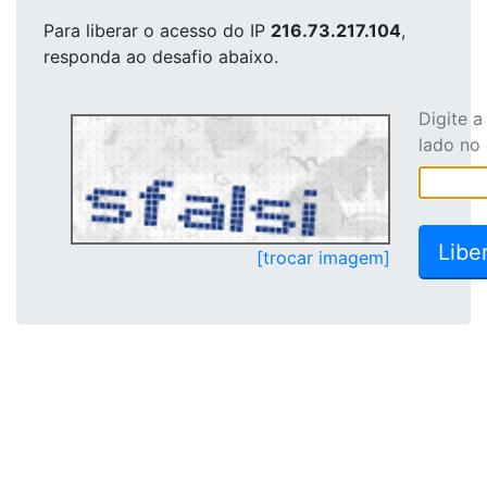
Para liberar o acesso
do IP
216.73.217.104
,
responda ao desafio abaixo.
Digite 
lado no
[trocar imagem]