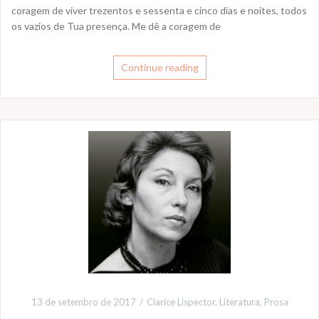
coragem de viver trezentos e sessenta e cinco dias e noites, todos
e
t
r
os vazios de Tua presença. Me dê a coragem de
b
t
e
o
e
o
r
Continue reading
k
13 de setembro de 2017
Clarice Lispector
,
Literatura
,
Prosa