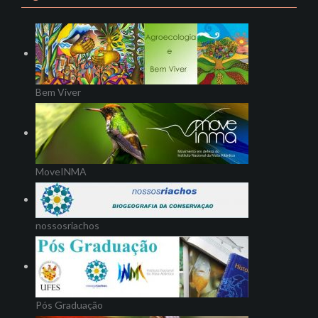
Bem Viver
MoveINMA
nossosriachos
Pós Graduação