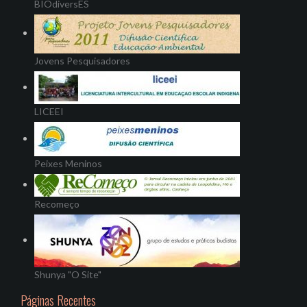
BIOdiversES
Jovens Pesquisadores
LICEEI
Peixes Meninos
Recomeço
Shunya "O Site"
Páginas Recentes