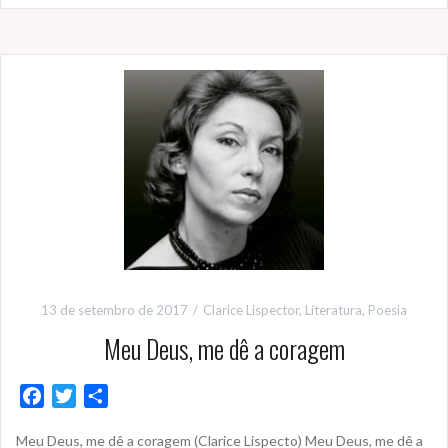
13 de setembro de 2017
Clarice Lispector
,
Literatura
,
Poesia
Meu Deus, me dê a coragem
F
T
S
a
w
h
Meu Deus, me dê a coragem (Clarice Lispecto) Meu Deus, me dê a
c
i
a