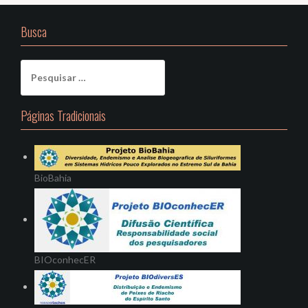
Busca
Pesquisar
por:
Páginas Tradicionais
BioBahia
BIOconhecER