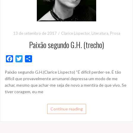
13 de setembro de 2017
Clarice Lispector
,
Literatura
,
Prosa
Paixão segundo G.H. (trecho)
F
T
S
a
w
h
Paixão segundo G.H.(Clarice Lispecto) “É difícil perder-se. É tão
c
i
a
difícil que provavelmente arrumarei depressa um modo de me
e
t
r
achar, mesmo que achar-me seja de novo a mentira de que vivo. Se
b
t
e
tiver coragem, eu me
o
e
o
r
k
Continue reading