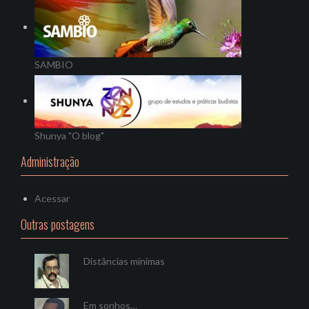
SAMBIO
Shunya "O blog"
Administração
Acessar
Outras postagens
Distâncias mínimas
Em sonhos…