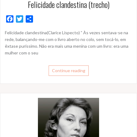
Felicidade clandestina (trecho)
F
T
S
a
w
h
Felicidade clandestina(Clarice Lispecto) ” Às vezes sentava-se na
c
i
a
rede, balançando-me com o livro aberto no colo, sem tocá-lo, em
e
t
r
êxtase puríssimo. Não era mais uma menina com um livro: era uma
b
t
e
mulher com o seu
o
e
o
r
k
Continue reading