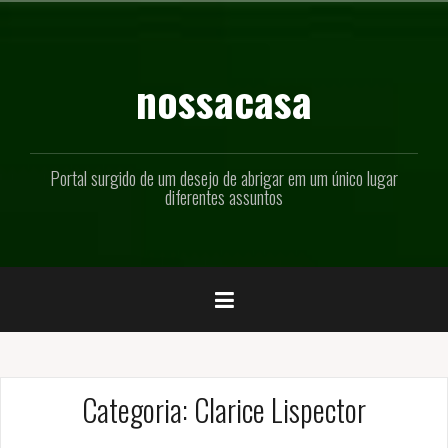
Pular
para
o
conteúdo
nossacasa
Portal surgido de um desejo de abrigar em um único lugar
diferentes assuntos
Categoria:
Clarice Lispector