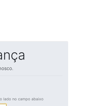
ança
nosco.
ao lado no campo abaixo