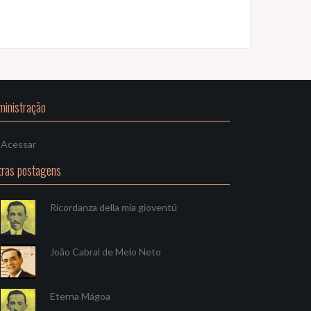
ministração
Acessar
tras postagens
Ricordanza della mia gioventú
João Cabral de Melo Neto
Eterna Mágoa