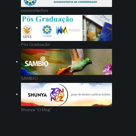
nossosriachos
Pós Graduação
SAMBIO
Shunya "O blog"