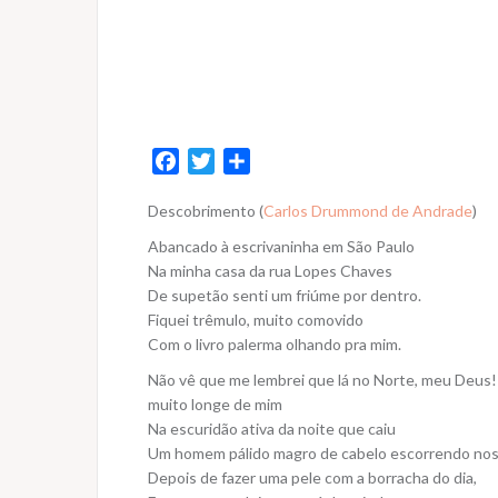
F
T
S
a
w
h
Descobrimento (
Carlos Drummond de Andrade
)
c
i
a
e
t
r
Abancado à escrivaninha em São Paulo
b
t
e
Na minha casa da rua Lopes Chaves
o
e
De supetão senti um friúme por dentro.
Fiquei trêmulo, muito comovido
o
r
Com o livro palerma olhando pra mim.
k
Não vê que me lembrei que lá no Norte, meu Deus!
muito longe de mim
Na escuridão ativa da noite que caiu
Um homem pálido magro de cabelo escorrendo nos
Depois de fazer uma pele com a borracha do dia,