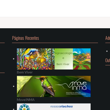
Páginas Recentes
Ad
Ou
Bem Viver
MoveINMA