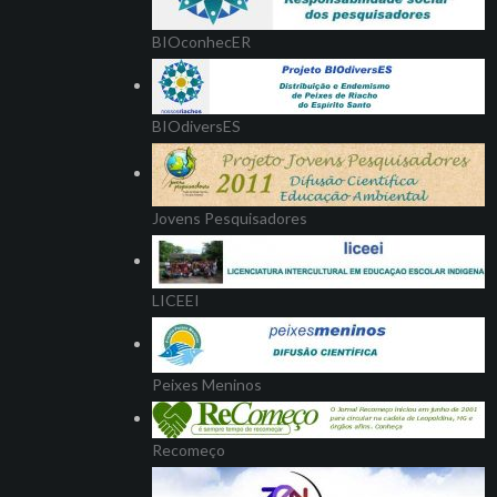
BIOconhecER
BIOdiversES
Jovens Pesquisadores
LICEEI
Peixes Meninos
Recomeço