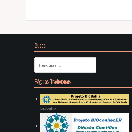
Busca
Pesquisar
por:
Páginas Tradicionais
BioBahia