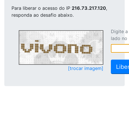
Para liberar o acesso
do IP
216.73.217.120
,
responda ao desafio abaixo.
Digite 
lado no
[trocar imagem]