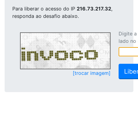
Para liberar o acesso
do IP
216.73.217.32
,
responda ao desafio abaixo.
Digite 
lado no
[trocar imagem]