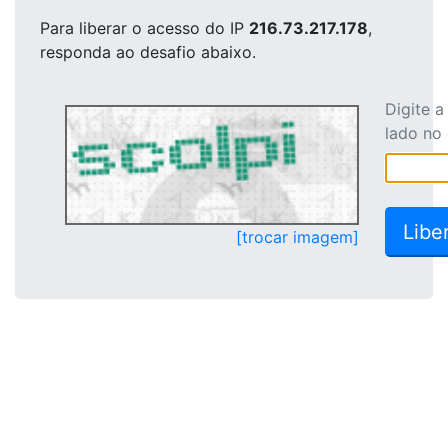
Para liberar o acesso
do IP
216.73.217.178
,
responda ao desafio abaixo.
Digite 
lado no
[trocar imagem]