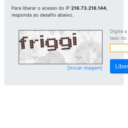
Para liberar o acesso
do IP
216.73.216.144
,
responda ao desafio abaixo.
Digite 
lado no
[trocar imagem]