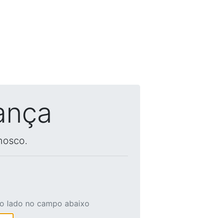
ança
nosco.
ao lado no campo abaixo