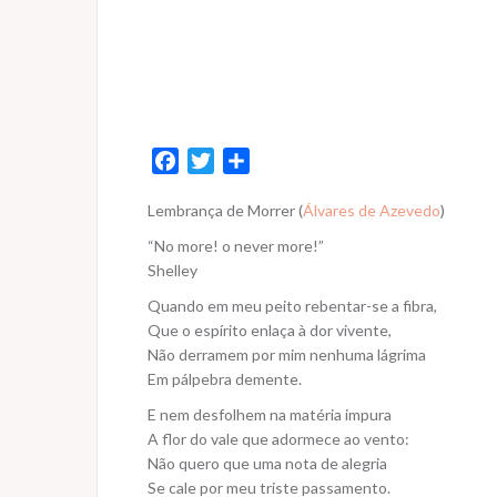
F
T
S
a
w
h
Lembrança de Morrer (
Álvares de Azevedo
)
c
i
a
e
t
r
“No more! o never more!”
b
t
e
Shelley
o
e
Quando em meu peito rebentar-se a fibra,
o
r
Que o espírito enlaça à dor vivente,
k
Não derramem por mim nenhuma lágrima
Em pálpebra demente.
E nem desfolhem na matéria impura
A flor do vale que adormece ao vento:
Não quero que uma nota de alegria
Se cale por meu triste passamento.