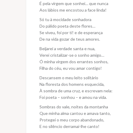
É pela virgem que sonhei… que nunca
Aos lábios me encostou a face linda!
Só tu à mocidade sonhadora
Do pálido poeta deste flores…
Se viveu, foi por ti! e de esperança
De na vida gozar de teus amores.
Beijarei a verdade santa e nua,
Verei cristalizar-se o sonho amigo…
Ó minha virgem dos errantes sonhos,
Filha do céu, eu vou amar contigo!
Descansem o meu leito solitário
Na floresta dos homens esquecida,
À sombra de uma cruz, e escrevam nela:
Foi poeta – sonhou – e amou na vida.
Sombras do vale, noites da montanha
Que minha alma cantou e amava tanto,
Protegei o meu corpo abandonado,
E no silêncio derramai-lhe canto!