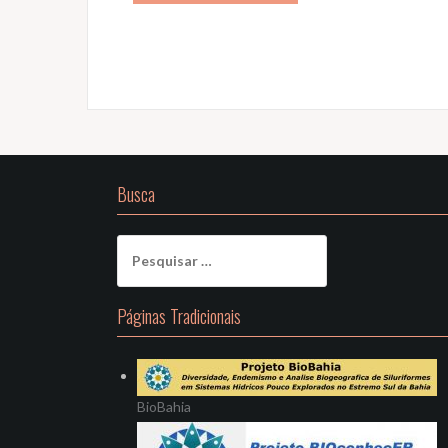
Busca
Pesquisar
por:
Páginas Tradicionais
BioBahia