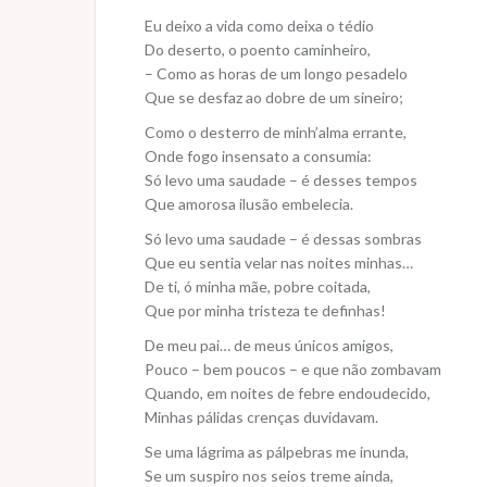
Eu deixo a vida como deixa o tédio
Do deserto, o poento caminheiro,
– Como as horas de um longo pesadelo
Que se desfaz ao dobre de um sineiro;
Como o desterro de minh’alma errante,
Onde fogo insensato a consumia:
Só levo uma saudade – é desses tempos
Que amorosa ilusão embelecia.
Só levo uma saudade – é dessas sombras
Que eu sentia velar nas noites minhas…
De ti, ó minha mãe, pobre coitada,
Que por minha tristeza te definhas!
De meu pai… de meus únicos amigos,
Pouco – bem poucos – e que não zombavam
Quando, em noites de febre endoudecido,
Minhas pálidas crenças duvidavam.
Se uma lágrima as pálpebras me inunda,
Se um suspiro nos seios treme ainda,