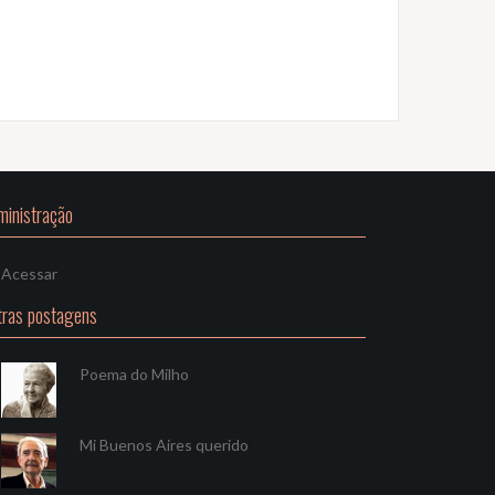
ministração
Acessar
tras postagens
Poema do Milho
Mi Buenos Aires querido