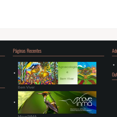
Páginas Recentes
Ad
Ou
Bem Viver
MoveINMA