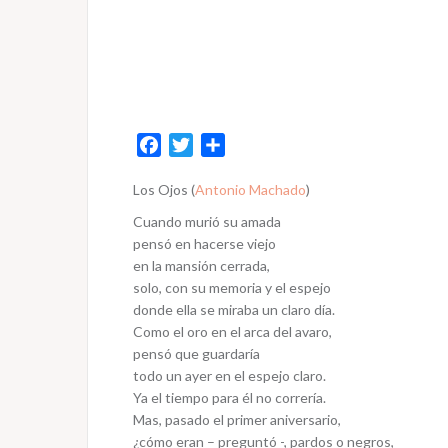
F
T
S
a
w
h
Los Ojos (
Antonio Machado
)
c
i
a
e
t
r
Cuando murió su amada
b
t
e
pensó en hacerse viejo
o
e
en la mansión cerrada,
solo, con su memoria y el espejo
o
r
donde ella se miraba un claro día.
k
Como el oro en el arca del avaro,
pensó que guardaría
todo un ayer en el espejo claro.
Ya el tiempo para él no correría.
Mas, pasado el primer aniversario,
¿cómo eran – preguntó -, pardos o negros,