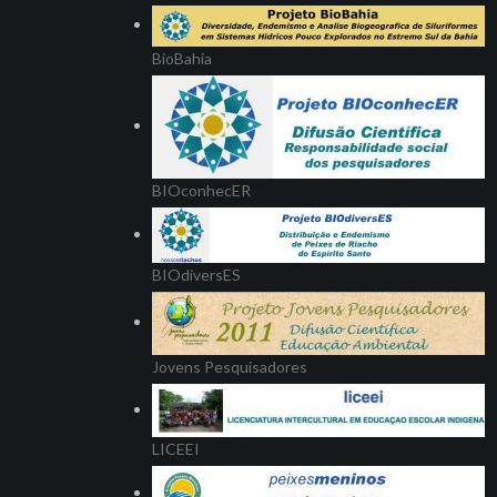
BioBahia
BIOconhecER
BIOdiversES
Jovens Pesquisadores
LICEEI