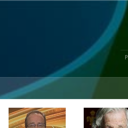
Pular
para
o
conteúdo
P