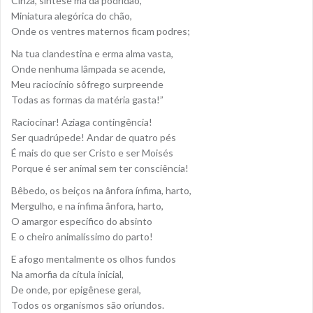
Cinza, síntese má da podridão,
Miniatura alegórica do chão,
Onde os ventres maternos ficam podres;
Na tua clandestina e erma alma vasta,
Onde nenhuma lâmpada se acende,
Meu raciocínio sôfrego surpreende
Todas as formas da matéria gasta!”
Raciocinar! Aziaga contingência!
Ser quadrúpede! Andar de quatro pés
É mais do que ser Cristo e ser Moisés
Porque é ser animal sem ter consciência!
Bêbedo, os beiços na ânfora ínfima, harto,
Mergulho, e na ínfima ânfora, harto,
O amargor específico do absinto
E o cheiro animalíssimo do parto!
E afogo mentalmente os olhos fundos
Na amorfia da cítula inicial,
De onde, por epigênese geral,
Todos os organismos são oriundos.