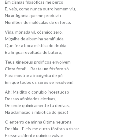
Em cismas filosóficas me perco
E, vejo, como nunca outro homem viu,
Na anfigonia que me produziu
Noniliões de moléculas de esterco.
Vida, mônada vil, cósmico zero,
Migalha de albumina semifluida,
Que fez a boca mística do druida
E a língua revoltada de Lutero;
Teus gineceus prolíficos envolvem
Cinza fetal!… Basta um fósforo só
Para mostrar a incógnita de pó,
Em que todos os seres se resolvem!
Ah! Maldito o conúbio incestuoso
Dessas afinidades eletivas,
De onde quimicamente tu derivas,
Na aclamação simbiótica do gozo!
O enterro de minha última neurona
Desfila… E eis-me outro fósforo a riscar
E esse acidente químico vulgar