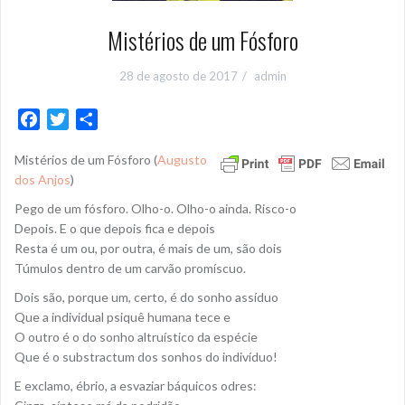
Mistérios de um Fósforo
28 de agosto de 2017
admin
F
T
S
a
w
h
Mistérios de um Fósforo (
Augusto
c
i
a
dos Anjos
)
e
t
r
b
t
e
Pego de um fósforo. Olho-o. Olho-o ainda. Risco-o
o
e
Depois. E o que depois fica e depois
Resta é um ou, por outra, é mais de um, são dois
o
r
Túmulos dentro de um carvão promíscuo.
k
Dois são, porque um, certo, é do sonho assíduo
Que a individual psiquê humana tece e
O outro é o do sonho altruístico da espécie
Que é o substractum dos sonhos do indivíduo!
E exclamo, ébrio, a esvaziar báquicos odres: