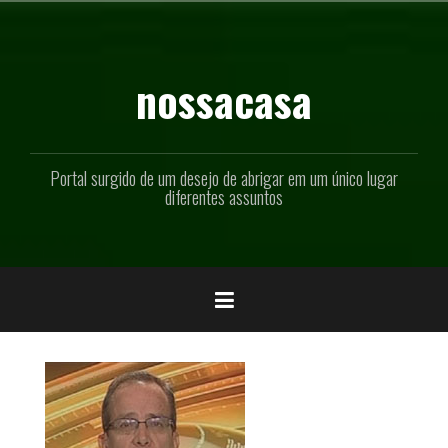
Pular
para
o
conteúdo
nossacasa
Portal surgido de um desejo de abrigar em um único lugar
diferentes assuntos