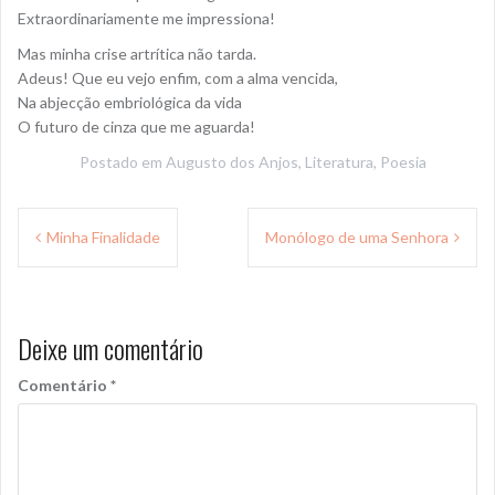
Extraordinariamente me impressiona!
Mas minha crise artrítica não tarda.
Adeus! Que eu vejo enfim, com a alma vencida,
Na abjecção embriológica da vida
O futuro de cinza que me aguarda!
Postado em
Augusto dos Anjos
,
Literatura
,
Poesia
Navegação
Minha Finalidade
Monólogo de uma Senhora
de
Post
Deixe um comentário
Comentário
*