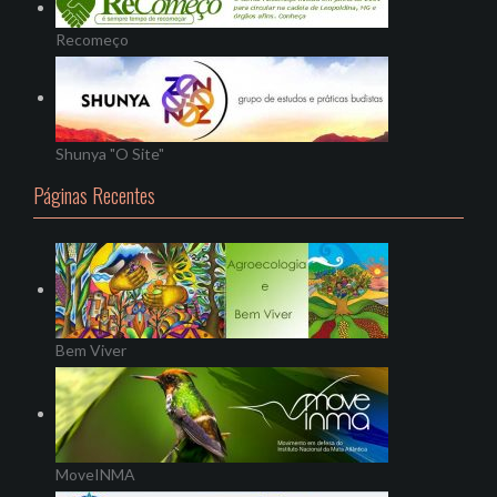
Recomeço
Shunya "O Site"
Páginas Recentes
Bem Viver
MoveINMA