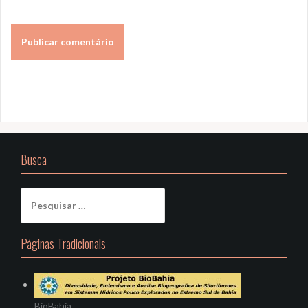
Busca
Pesquisar
por:
Páginas Tradicionais
BioBahia