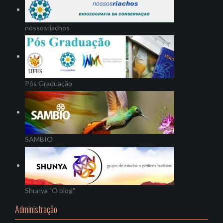
nossosriachos
Pós Graduação
SAMBIO
Shunya "O blog"
Administração