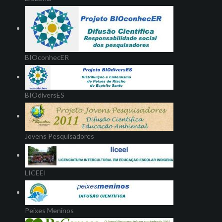
BIOconhecER
BIOdiversES
Jovens Pesquisadores
LICEEI
Peixes Meninos