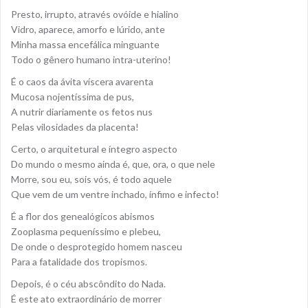
Presto, irrupto, através ovóide e hialino
Vidro, aparece, amorfo e lúrido, ante
Minha massa encefálica minguante
Todo o gênero humano intra-uterino!
É o caos da ávita víscera avarenta
Mucosa nojentíssima de pus,
A nutrir diariamente os fetos nus
Pelas vilosidades da placenta!
Certo, o arquitetural e íntegro aspecto
Do mundo o mesmo ainda é, que, ora, o que nele
Morre, sou eu, sois vós, é todo aquele
Que vem de um ventre inchado, ínfimo e infecto!
É a flor dos genealógicos abismos
Zooplasma pequeníssimo e plebeu,
De onde o desprotegido homem nasceu
Para a fatalidade dos tropismos.
Depois, é o céu abscôndito do Nada.
É este ato extraordinário de morrer