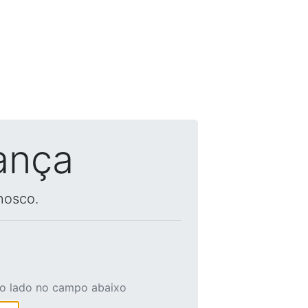
ança
nosco.
ao lado no campo abaixo