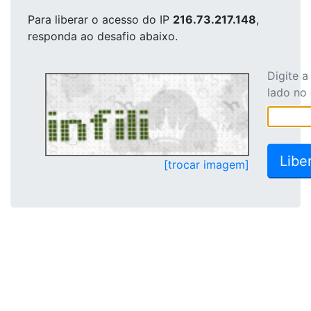
Para liberar o acesso
do IP
216.73.217.148
,
responda ao desafio abaixo.
Digite 
lado no
[trocar imagem]