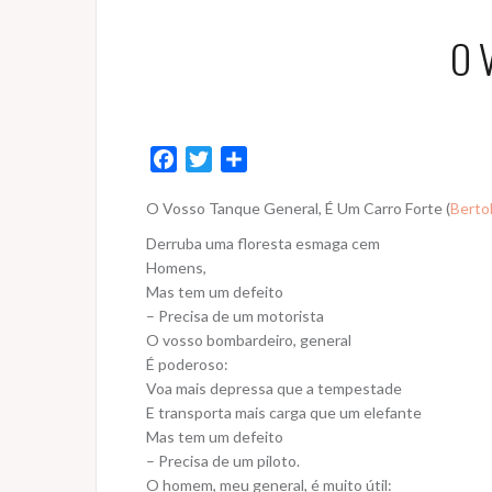
O 
F
T
S
a
w
h
O Vosso Tanque General, É Um Carro Forte (
Berto
c
i
a
e
t
r
Derruba uma floresta esmaga cem
b
t
e
Homens,
o
e
Mas tem um defeito
– Precisa de um motorista
o
r
O vosso bombardeiro, general
k
É poderoso:
Voa mais depressa que a tempestade
E transporta mais carga que um elefante
Mas tem um defeito
– Precisa de um piloto.
O homem, meu general, é muito útil: