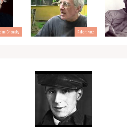
oam Chomsky
Robert Kurz