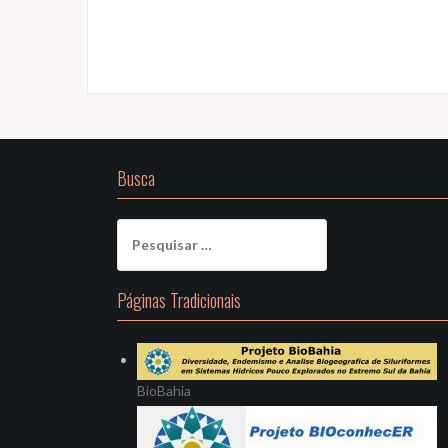
Busca
Pesquisar
por:
Páginas Tradicionais
BioBahia