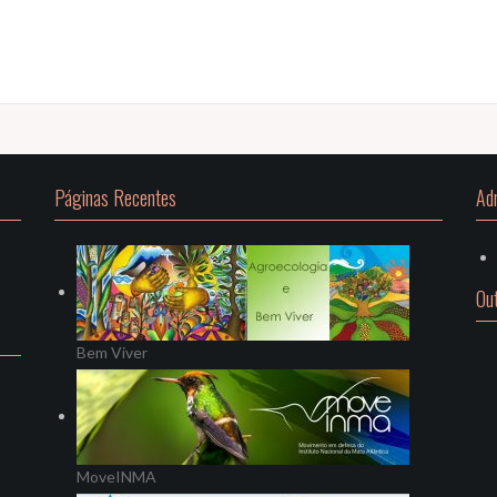
Páginas Recentes
Ad
Ou
Bem Viver
MoveINMA