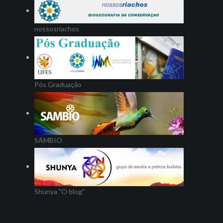
nossosriachos
Pós Graduação
SAMBIO
Shunya "O blog"