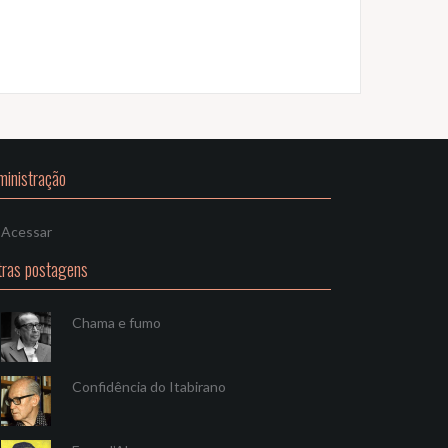
ministração
Acessar
tras postagens
Chama e fumo
Confidência do Itabirano