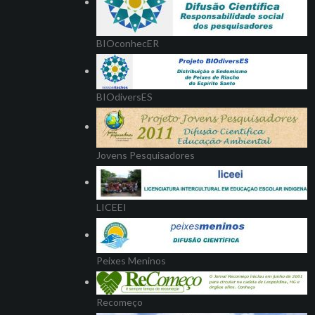
BIOconhecER
BIOdiversES
Jovens Pesquisadores
LICEEI
Peixes Meninos
Recomeço