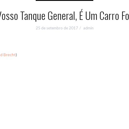
Vosso Tanque General, É Um Carro Fo
25 de setembro de 2017
admin
ld Brecht
)