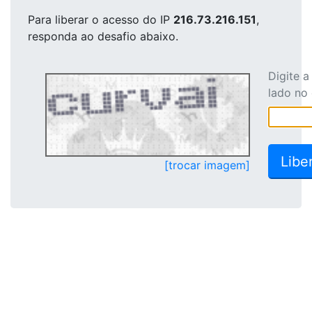
Para liberar o acesso
do IP
216.73.216.151
,
responda ao desafio abaixo.
Digite 
lado no
[trocar imagem]