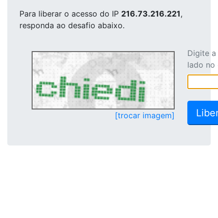
Para liberar o acesso
do IP
216.73.216.221
,
responda ao desafio abaixo.
Digite 
lado no
[trocar imagem]