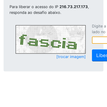
Para liberar o acesso
do IP
216.73.217.173
,
responda ao desafio abaixo.
Digite 
lado no
[trocar imagem]