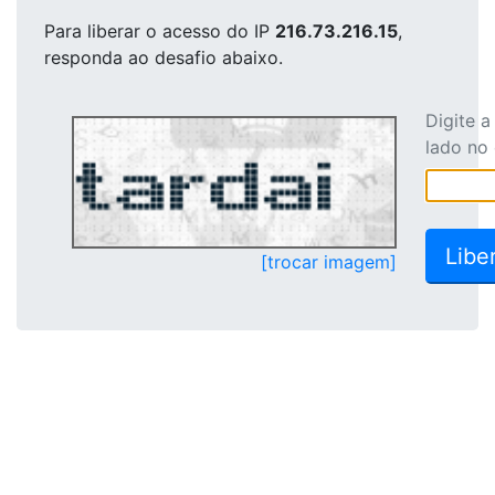
Para liberar o acesso
do IP
216.73.216.15
,
responda ao desafio abaixo.
Digite 
lado no
[trocar imagem]