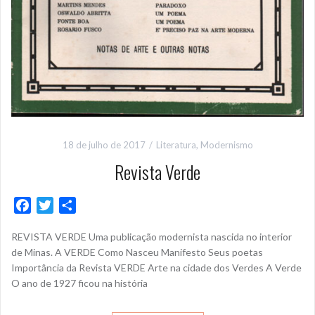
18 de julho de 2017
Literatura
,
Modernismo
Revista Verde
F
T
S
a
w
h
REVISTA VERDE Uma publicação modernista nascida no interior
c
i
a
de Minas. A VERDE Como Nasceu Manifesto Seus poetas
e
t
r
Importância da Revista VERDE Arte na cidade dos Verdes A Verde
b
t
e
O ano de 1927 ficou na história
o
e
o
r