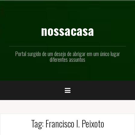
Pular
para
o
conteúdo
nossacasa
Portal surgido de um desejo de abrigar em um único lugar
diferentes assuntos
Tag:
Francisco I. Peixoto