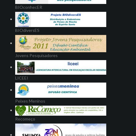
BIOconhecER
BIOdiversES
Jovens Pesquisadores
LICEEI
Peixes Meninos
Recomeço