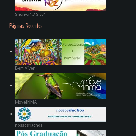
Shunya "O Site"
Páginas Recentes
Bem Viver
MoveINMA
nossosriachos