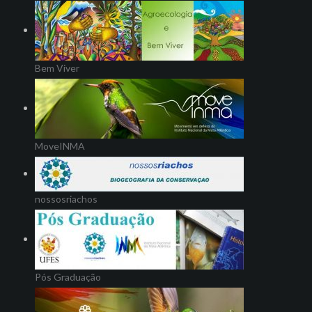
Bem Viver
MoveINMA
nossosriachos
Pós Graduação