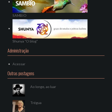
SAMBIO
Shunya "O blog"
Administração
Acessar
Outras postagens
Ao longe, ao luar
Trégua