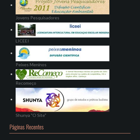
Jovens Pesquisadores
LICEEI
Peixes Meninos
Recomeço
Shunya "O Site"
Páginas Recentes