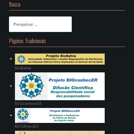
Busca
Pesquisar
por:
Páginas Tradicionais
BioBahia
BIOconhecER
BIOdiversES