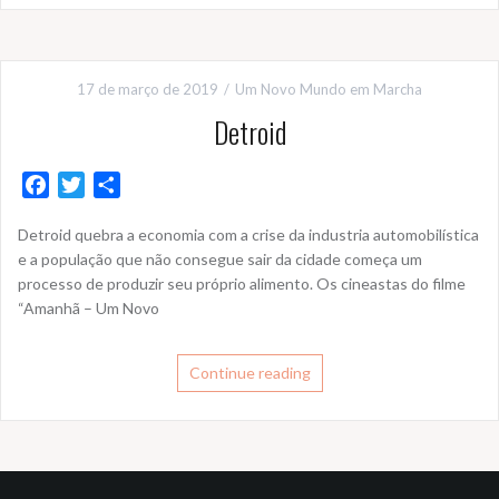
17 de março de 2019
Um Novo Mundo em Marcha
Detroid
F
T
S
a
w
h
Detroid quebra a economia com a crise da industria automobilística
c
i
a
e a população que não consegue sair da cidade começa um
e
t
r
processo de produzir seu próprio alimento. Os cineastas do filme
b
t
e
“Amanhã – Um Novo
o
e
o
r
k
Continue reading