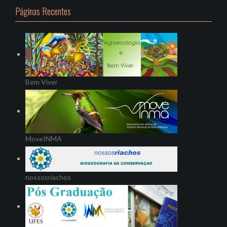
Páginas Recentes
Bem Viver
MoveINMA
nossosriachos