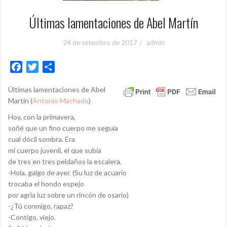
Últimas lamentaciones de Abel Martín
24 de setembro de 2017
admin
F
T
S
a
w
h
Últimas lamentaciones de Abel
c
i
a
Martín (
Antonio Machado
)
e
t
r
b
t
e
Hoy, con la primavera,
o
e
soñé que un fino cuerpo me seguía
cual dócil sombra. Era
o
r
mi cuerpo juvenil, el que subía
k
de tres en tres peldaños la escalera.
-Hola, galgo de ayer. (Su luz de acuario
trocaba el hondo espejo
por agria luz sobre un rincón de osario)
-¿Tú conmigo, rapaz?
-Contigo, viejo.