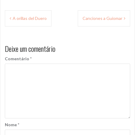
Navegação
A orillas del Duero
Canciones a Guiomar
de
Post
Deixe um comentário
Comentário
*
Nome
*