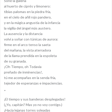
Soñé la galería
al huerto de ciprés y limonero:
tibias palomas en la piedra fría,
en el cielo de añil rojo pandero,
y en la mágica angustia de la infancia
la vigilia del ángel más austero.
La ausencia y la distancia
volví a soñar con túnicas de aurora:
firme en el arco tenso la saeta
del mañana, la vista aterradora
de la llama prendida en la espoleta
de su granada.
¡Oh Tiempo, oh Todavía
preñado de inminencias!,
tú me acompañas en la senda fría,
tejedor de esperanzas e impaciencias.
*
¡El tiempo y sus banderas desplegadas!
(¿Yo, capitán? Mas yo no voy contigo.)
¡Hacia lejanas torres soleadas