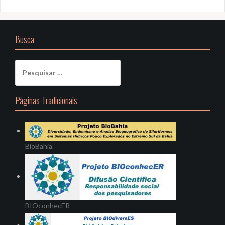
Busca
Pesquisar
por:
Páginas Tradicionais
BioBahia
BIOconhecER