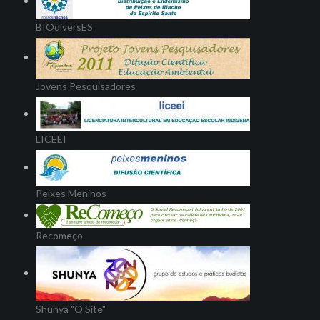
BIOdiversES
Jovens Pesquisadores
LICEEI
Peixes Meninos
Recomeço
Shunya "O Site"