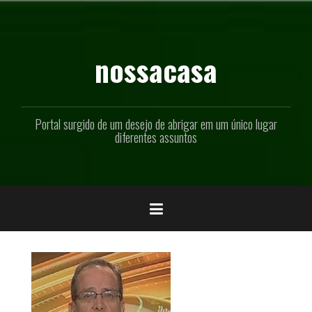
Pular
para
o
conteúdo
nossacasa
Portal surgido de um desejo de abrigar em um único lugar
diferentes assuntos