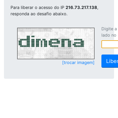
Para liberar o acesso
do IP
216.73.217.138
,
responda ao desafio abaixo.
Digite 
lado no
[trocar imagem]