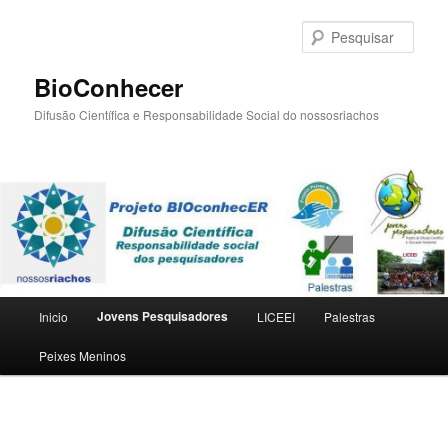
Pular
para
Pesqu
o
conteúdo
BioConhecer
principal
Difusão Científica e Responsabilidade Social do nossosriachos
Menu
Jovens Pesquisadores
Inicio
LICEEI
Palestras
principal
Peixes Meninos