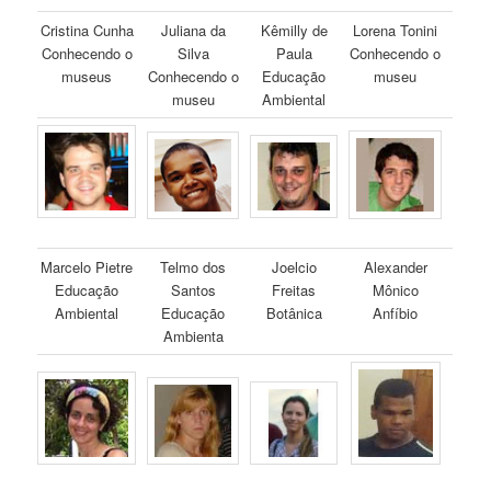
Cristina Cunha
Juliana da
Kêmilly de
Lorena Tonini
Conhecendo o
Silva
Paula
Conhecendo o
museus
Conhecendo o
Educação
museu
museu
Ambiental
Marcelo Pietre
Telmo dos
Joelcio
Alexander
Educação
Santos
Freitas
Mônico
Ambiental
Educação
Botânica
Anfíbio
Ambienta