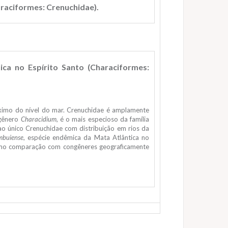
haraciformes: Crenuchidae).
ica no Espírito Santo (Characiformes:
óximo do nível do mar. Crenuchidae é amplamente
 gênero
Characidium
, é o mais especioso da família
ao único Crenuchidae com distribuição em rios da
mbuiense
, espécie endêmica da Mata Atlântica no
m como comparação com congêneres geograficamente