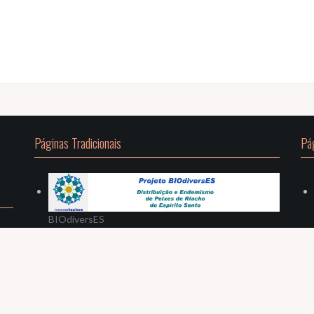
Páginas Tradicionais
Pá
BIOdiversES
Oria
por JustFreeThemes.