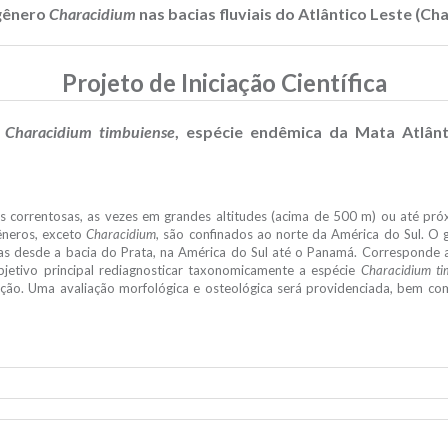
 gênero
Characidium
nas bacias fluviais do Atlântico Leste (C
Projeto de Iniciação Científica
e
Characidium timbuiense
, espécie endêmica da Mata Atlânt
s correntosas, as vezes em grandes altitudes (acima de 500 m) ou até pr
gêneros, exceto
Characidium
, são confinados ao norte da América do Sul. O
as desde a bacia do Prata, na América do Sul até o Panamá. Corresponde 
jetivo principal rediagnosticar taxonomicamente a espécie
Characidium ti
tribuição. Uma avaliação morfológica e osteológica será providenciada, be