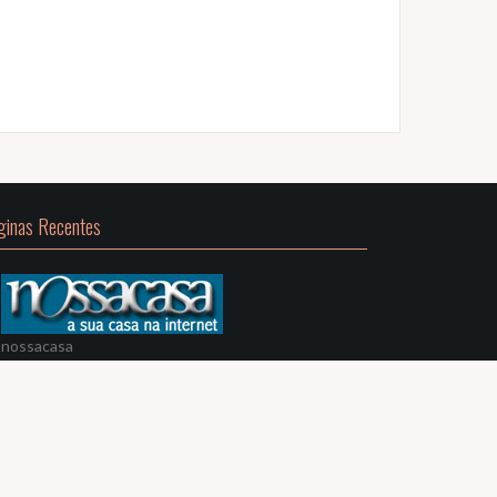
ginas Recentes
nossacasa