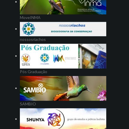
MoveINMA
nossosriachos
Pós Graduação
SAMBIO