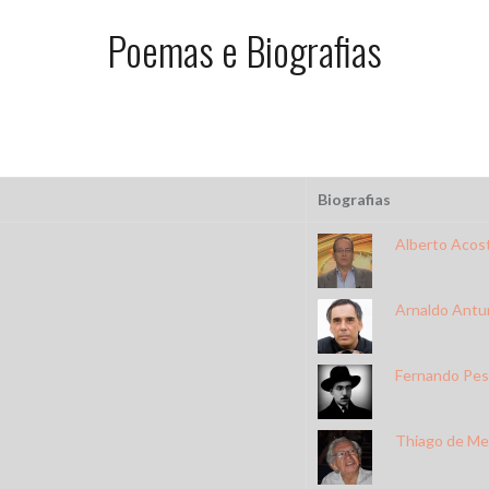
Poemas e Biografias
Biografias
Alberto Acos
Arnaldo Antu
Fernando Pe
Thiago de Me