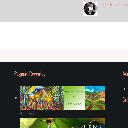
Florbela Espa
Páginas Recentes
Ad
Ou
Bem Viver