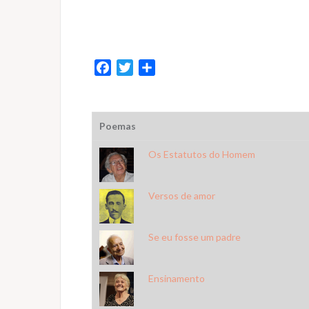
F
T
S
a
w
h
c
i
a
e
t
r
Poemas
b
t
e
o
e
Os Estatutos do Homem
o
r
k
Versos de amor
Se eu fosse um padre
Ensinamento