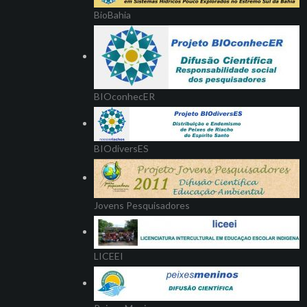
BioBahia
BIOconhecER
BIOdiversES
Jovens Pesquisadores
LICEEI