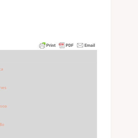
ta
nes
ssoa
llo