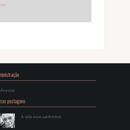
nca
ministração
Acessar
tras postagens
A vida esse parêntese