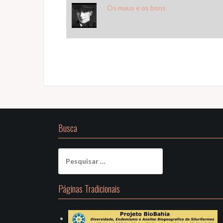
Os maus e os bons
Busca
Pesquisar
por:
Páginas Tradicionais