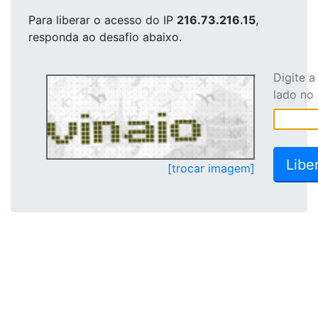
Para liberar o acesso
do IP
216.73.216.15
,
responda ao desafio abaixo.
Digite 
lado no
[trocar imagem]