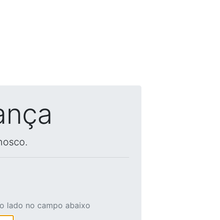
ança
nosco.
ao lado no campo abaixo