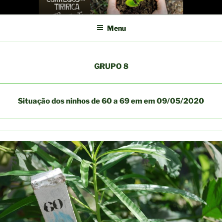
Pular
CÓRREGOS DA TIRIRICA
Um site nossosriachos
para
Menu
o
conteúdo
GRUPO 8
Situação dos ninhos de 60 a 69 em em 09/05/2020