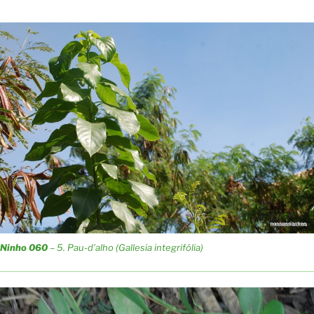
Ninho 060
– 5. Pau-d’alho (Gallesia integrifólia)