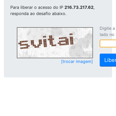
Para liberar o acesso
do IP
216.73.217.62
,
responda ao desafio abaixo.
Digite 
lado no
[trocar imagem]