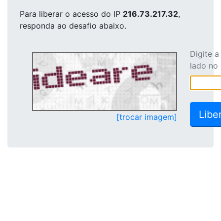
Para liberar o acesso
do IP
216.73.217.32
,
responda ao desafio abaixo.
Digite 
lado no
[trocar imagem]