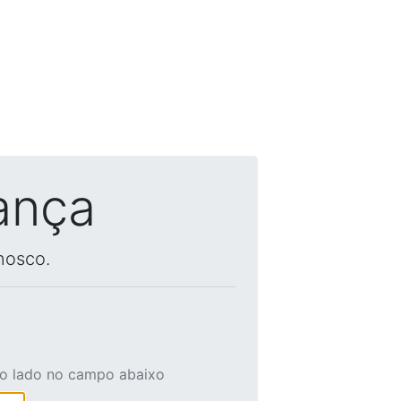
ança
nosco.
ao lado no campo abaixo