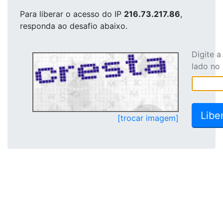
Para liberar o acesso
do IP
216.73.217.86
,
responda ao desafio abaixo.
Digite 
lado no
[trocar imagem]