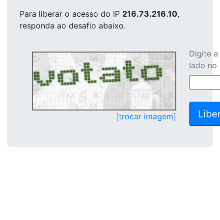
Para liberar o acesso
do IP
216.73.216.10
,
responda ao desafio abaixo.
Digite 
lado no
[trocar imagem]