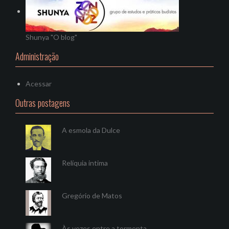
Shunya "O blog"
Administração
Acessar
Outras postagens
A esmola da Dulce
Relíquia intima
Gregório de Matos
Às vezes entre a tormenta