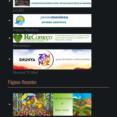
LICEEI
Peixes Meninos
Recomeço
Shunya "O Site"
Páginas Recentes