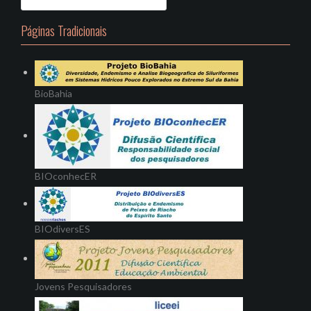
Páginas Tradicionais
BioBahia
BIOconhecER
BIOdiversES
Jovens Pesquisadores