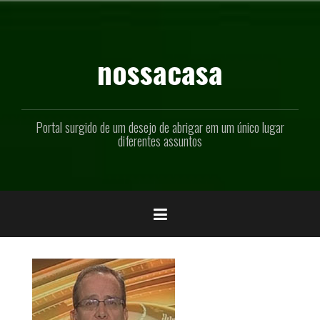
Pular
para
o
conteúdo
nossacasa
Portal surgido de um desejo de abrigar em um único lugar
diferentes assuntos