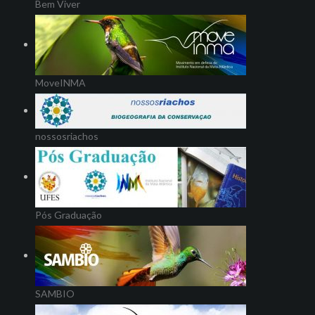
Bem Viver
MoveINMA
nossosriachos
Pós Graduação
SAMBIO