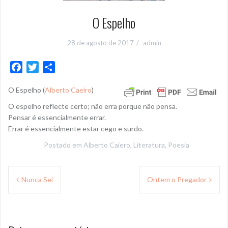
O Espelho
28 de agosto de 2017
admin
F
T
S
a
w
h
O Espelho (
Alberto Caeiro
)
c
i
a
e
t
r
O espelho reflecte certo; não erra porque não pensa.
b
t
e
Pensar é essencialmente errar.
o
e
Errar é essencialmente estar cego e surdo.
o
r
Postado em
Alberto Caiero
,
Literatura
,
Poesia
k
Navegação
Nunca Sei
Ontem o Pregador
de
Post