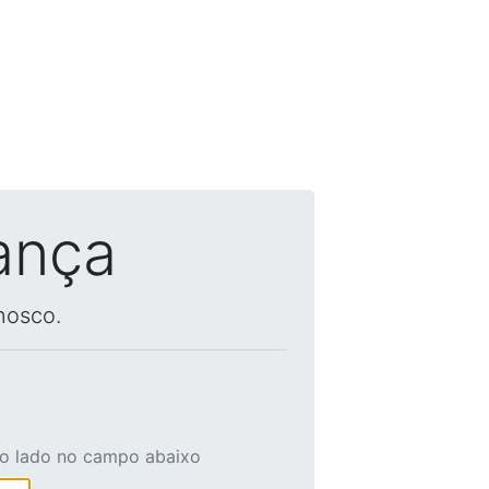
ança
nosco.
ao lado no campo abaixo