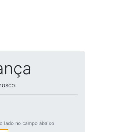
ança
nosco.
ao lado no campo abaixo