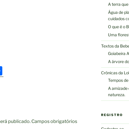
A terra que
Água de pla
cuidados co
O que é o 
Uma flores
Textos da Bebe
Goiabeira A
A árvore do
S
Crônicas da Lo
h
Tempos de 
ar
A amizade e
natureza.
e
REGISTRO
erá publicado.
Campos obrigatórios
Cadastre-se