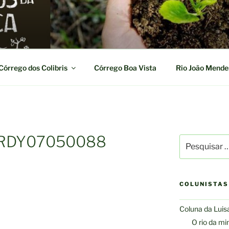
DA TIRIRICA
Córrego dos Colibris
Córrego Boa Vista
Rio João Mende
RDY07050088
Pesquisar
por:
COLUNISTAS
Coluna da Luis
O rio da mi