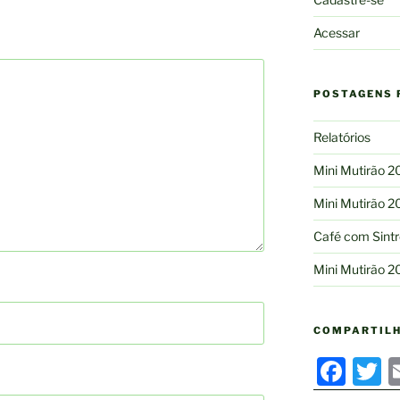
Acessar
POSTAGENS 
Relatórios
Mini Mutirão 
Mini Mutirão 
Café com Sint
Mini Mutirão 
COMPARTIL
F
T
a