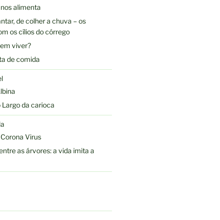
 nos alimenta
ntar, de colher a chuva – os
m os cílios do córrego
Bem viver?
ta de comida
l
lbina
 Largo da carioca
la
Corona Virus
ntre as árvores: a vida imita a