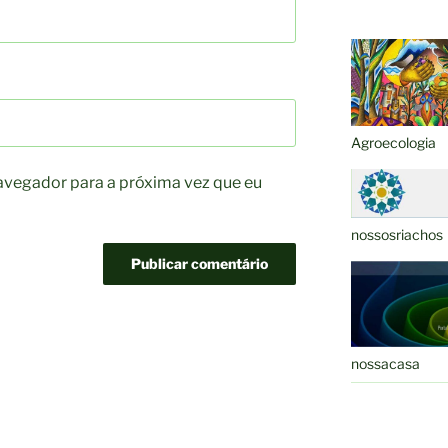
c
it
e
e
b
o
Agroecologia
o
k
avegador para a próxima vez que eu
nossosriachos
nossacasa