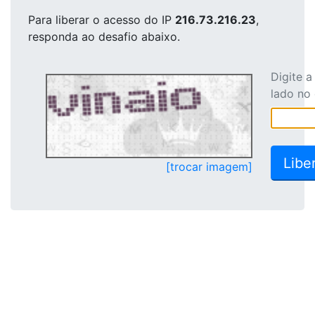
Para liberar o acesso
do IP
216.73.216.23
,
responda ao desafio abaixo.
Digite 
lado no
[trocar imagem]