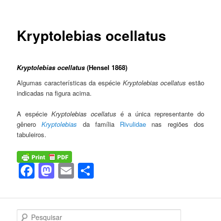
Kryptolebias ocellatus
Kryptolebias ocellatus
(Hensel 1868)
Algumas características da espécie
Kryptolebias ocellatus
estão
indicadas na figura acima.
A espécie
Kryptolebias ocellatus
é a única representante do
gênero
Kryptolebias
da família
Rivulidae
nas regiões dos
tabuleiros.
Facebook
Mastodon
Email
Share
P