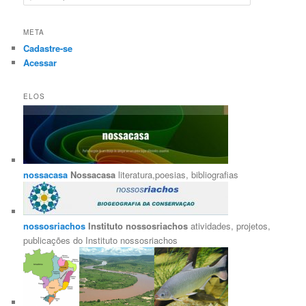
e
s
q
META
u
Cadastre-se
i
Acessar
s
a
r
ELOS
nossacasa
Nossacasa
literatura,poesias, bibliografias
nossosriachos
Instituto nossosriachos
atividades, projetos,
publicações do Instituto nossosriachos