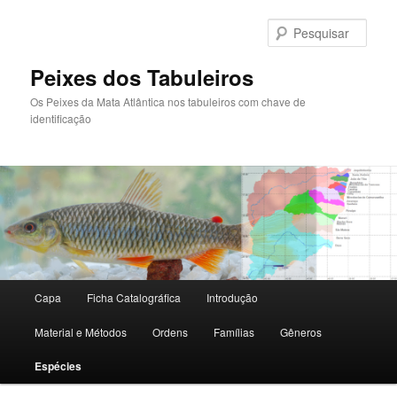
Pular
para
Pesqu
o
conteúdo
Peixes dos Tabuleiros
principal
Os Peixes da Mata Atlântica nos tabuleiros com chave de
identificação
Menu
Capa
Ficha Catalográfica
Introdução
principal
Material e Métodos
Ordens
Famílias
Gêneros
Espécies