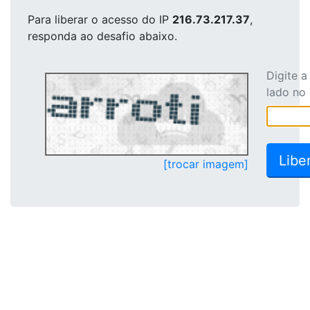
Para liberar o acesso
do IP
216.73.217.37
,
responda ao desafio abaixo.
Digite 
lado no
[trocar imagem]