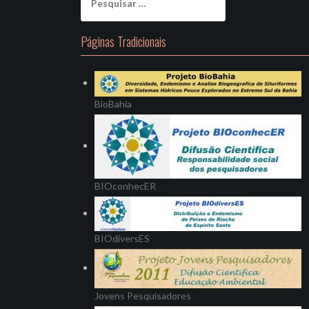
por:
Páginas Tradicionais
BioBahia
BIOconhecER
BIOdiversES
Jovens Pesquisadores