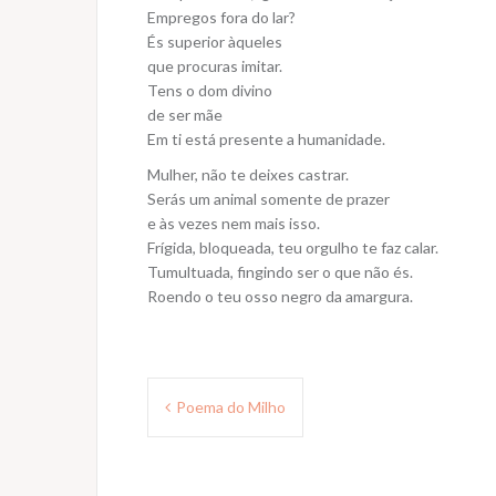
Empregos fora do lar?
És superior àqueles
que procuras imitar.
Tens o dom divino
de ser mãe
Em ti está presente a humanidade.
Mulher, não te deixes castrar.
Serás um animal somente de prazer
e às vezes nem mais isso.
Frígida, bloqueada, teu orgulho te faz calar.
Tumultuada, fingindo ser o que não és.
Roendo o teu osso negro da amargura.
Navegação
Poema do Milho
de
Post