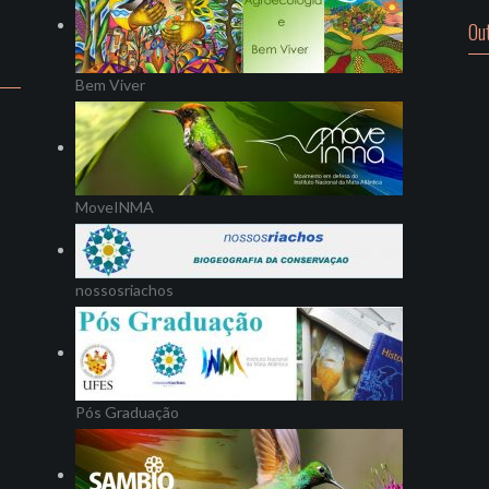
Ou
Bem Viver
MoveINMA
nossosriachos
Pós Graduação