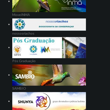
MoveINMA
nossosriachos
Pós Graduação
SAMBIO