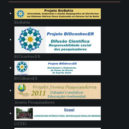
BioBahia
BIOconhecER
BIOdiversES
Jovens Pesquisadores
LICEEI