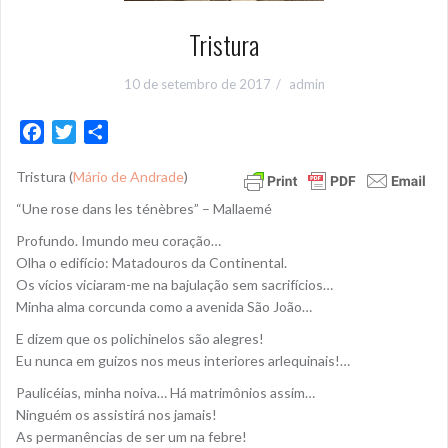
Tristura
10 de setembro de 2017
admin
F
T
S
a
w
h
Tristura (
Mário de Andrade
)
c
i
a
e
t
r
“Une rose dans les ténèbres” – Mallaemé
b
t
e
Profundo. Imundo meu coração…
o
e
Olha o edifício: Matadouros da Continental.
o
r
Os vícios viciaram-me na bajulação sem sacrifícios…
k
Minha alma corcunda como a avenida São João…
E dizem que os polichinelos são alegres!
Eu nunca em guizos nos meus interiores arlequinais!…
Paulicéias, minha noiva… Há matrimônios assim…
Ninguém os assistirá nos jamais!
As permanências de ser um na febre!