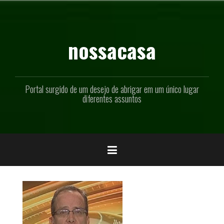
Pular
para
o
conteúdo
nossacasa
Portal surgido de um desejo de abrigar em um único lugar
diferentes assuntos