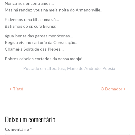
Nunca nos encontramos…
Mas há rendez-vous na meia-noite do Armenonville…
E tivemos uma filha, uma só…
Batismos do sr. cura Bruma;
água-benta das garoas monótonas…
Registrei-a no cartório da Consolação…
Chamei-a Solitude das Plebes…
Pobres cabelos cortados da nossa monja!
Postado em
Literatura
,
Mário de Andrade
,
Poesia
Navegação
Tietê
O Domador
de
Post
Deixe um comentário
Comentário
*