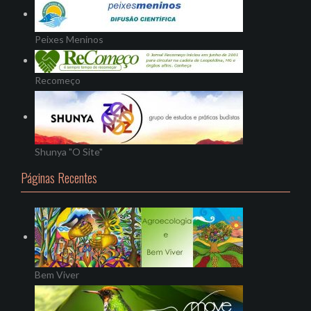
Peixes Meninos
Recomeço
Shunya "O Site"
Páginas Recentes
Bem Viver