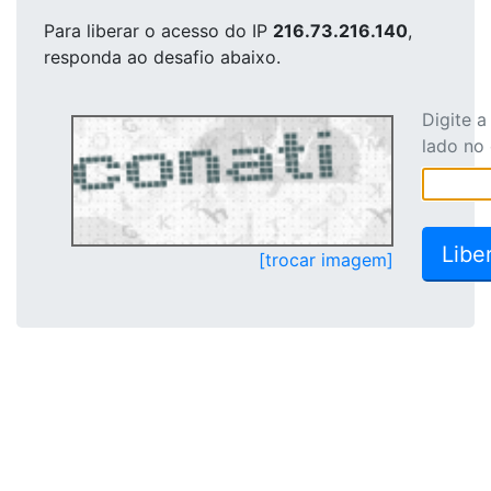
Para liberar o acesso
do IP
216.73.216.140
,
responda ao desafio abaixo.
Digite 
lado no
[trocar imagem]