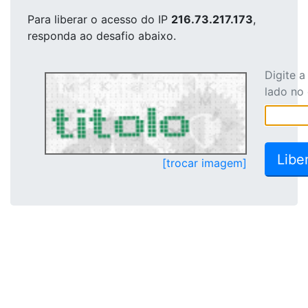
Para liberar o acesso
do IP
216.73.217.173
,
responda ao desafio abaixo.
Digite 
lado no
[trocar imagem]