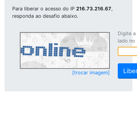
Para liberar o acesso
do IP
216.73.216.67
,
responda ao desafio abaixo.
Digite 
lado no
[trocar imagem]